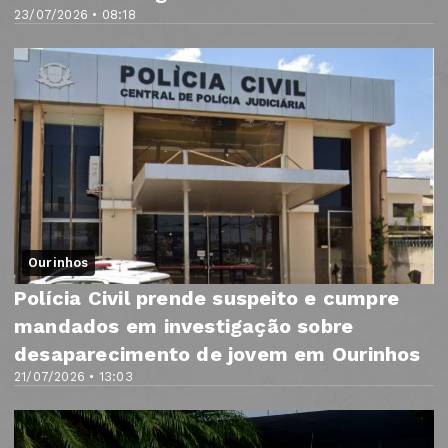
23/07/2026 • 08:18
Ourinhos
Polícia Civil prende suspeito e cumpre
mandados em investigação sobre
desaparecimento de jovem em Ourinhos
21/07/2026 • 13:03