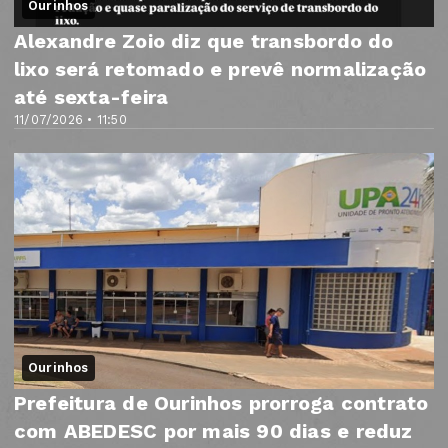
Ourinhos
Alexandre Zoio diz que transbordo do
lixo será retomado e prevê normalização
até sexta-feira
11/07/2026 • 11:50
Ourinhos
Prefeitura de Ourinhos prorroga contrato
com ABEDESC por mais 90 dias e reduz