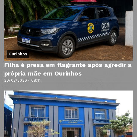
Ourinhos
Filha é presa em flagrante após agredir a
própria mãe em Ourinhos
20/07/2026 • 08:11