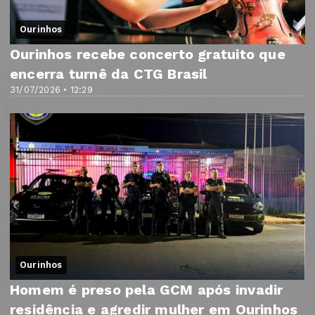
Ourinhos
Ourinhos recebe concerto gratuito que
encerra turnê da CTG Brasil
31/07/2026 • 12:29
Ourinhos
Homem é preso pela GCM após invadir
residência e agredir mulher em Ourinhos