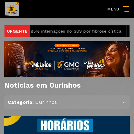
MENU
 85% internações no SUS por fibrose cística
URGENTE
Rio concentra
Notícias em Ourinhos
Categoria:
Ourinhos