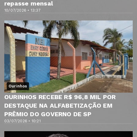
repasse mensal
10/07/2026 • 13:37
Ourinhos
OURINHOS RECEBE R$ 96,8 MIL POR
DESTAQUE NA ALFABETIZAÇÃO EM
PRÊMIO DO GOVERNO DE SP
03/07/2026 • 10:21