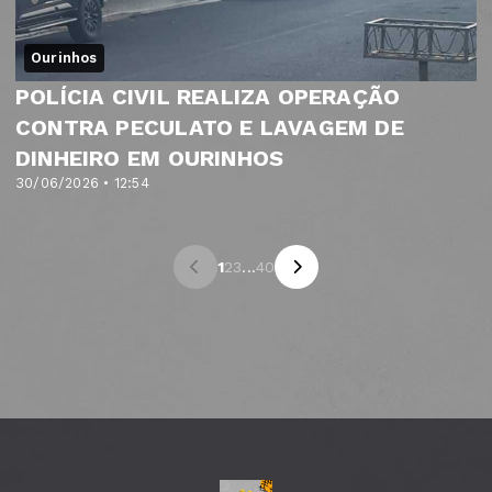
Ourinhos
POLÍCIA CIVIL REALIZA OPERAÇÃO
CONTRA PECULATO E LAVAGEM DE
DINHEIRO EM OURINHOS
30/06/2026 • 12:54
1
2
3
...
40