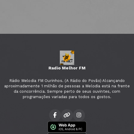
Radio Melhor FM
Rádio Melodia FM Ourinhos. (A Rádio do Povão) Alcançando
aproximadamente 1 milhão de pessoas a Melodia está na frente
da concorrência. Sempre perto de seus ouvintes, com
programações variadas para todos os gostos.