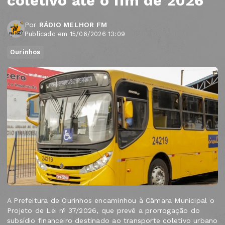
coletivo até o fim de 2026
Por
RÁDIO MELHOR FM
Publicado em 15/06/2026 13:09
Ourinhos
A Prefeitura de Ourinhos encaminhou à Câmara Municipal o
Projeto de Lei nº 37/2026, que prevê a prorrogação do
subsídio financeiro destinado ao transporte coletivo urbano