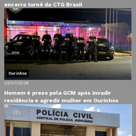
encerra turnê da CTG Brasil
Ourinhos
23/07/2026
Homem é preso pela GCM após invadir
residência e agredir mulher em Ourinhos