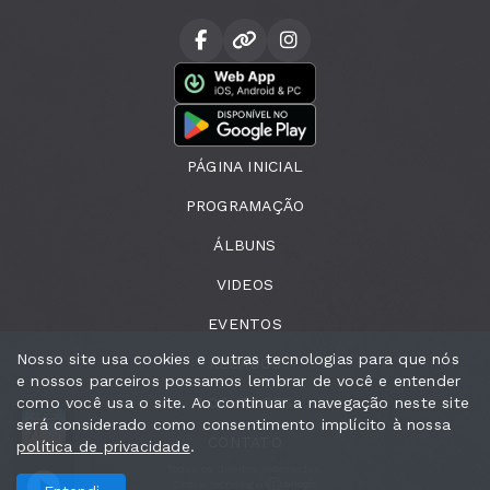
PÁGINA INICIAL
PROGRAMAÇÃO
ÁLBUNS
VIDEOS
EVENTOS
Nosso site usa cookies e outras tecnologias para que nós
RECADOS
e nossos parceiros possamos lembrar de você e entender
como você usa o site. Ao continuar a navegação neste site
LOCUTORES
será considerado como consentimento implícito à nossa
Tempo de Colheita com Fatima Santana
Tempo de Colheita com Fa
CONTATO
política de privacidade
.
Todos os direitos reservados.
Com a tecnologia