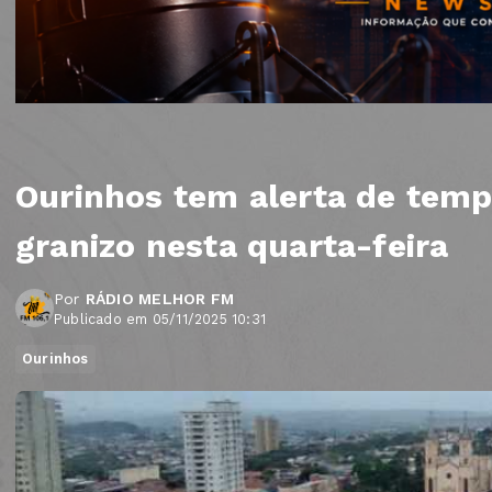
Ourinhos tem alerta de temp
granizo nesta quarta-feira
Por
RÁDIO MELHOR FM
Publicado em 05/11/2025 10:31
Ourinhos