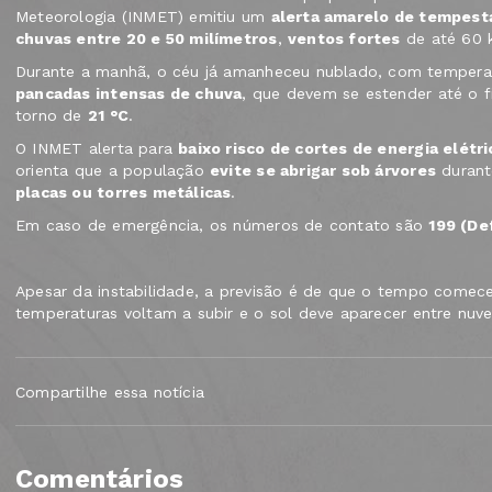
Meteorologia (INMET) emitiu um
alerta amarelo de tempest
chuvas entre 20 e 50 milímetros
,
ventos fortes
de até 60 
Durante a manhã, o céu já amanheceu nublado, com temper
pancadas intensas de chuva
, que devem se estender até o f
torno de
21 °C
.
O INMET alerta para
baixo risco de cortes de energia elétri
orienta que a população
evite se abrigar sob árvores
durant
placas ou torres metálicas
.
Em caso de emergência, os números de contato são
199 (Def
Apesar da instabilidade, a previsão é de que o tempo comec
temperaturas voltam a subir e o sol deve aparecer entre nuv
Compartilhe essa notícia
Comentários