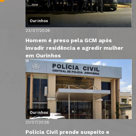
Ourinhos
23/07/2026
Homem é preso pela GCM após
invadir residência e agredir mulher
em Ourinhos
Ourinhos
21/07/2026
Polícia Civil prende suspeito e