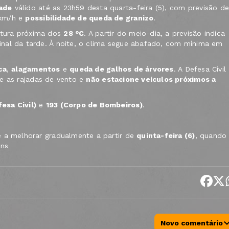
ade
válido até as 23h59 desta quarta-feira (5), com previsão d
km/h e
possibilidade de queda de granizo
.
atura próxima dos
28 °C
. A partir do meio-dia, a previsão indica
inal da tarde. À noite, o clima segue abafado, com mínima em
ca
,
alagamentos
e
queda de galhos de árvores
. A Defesa Civil
e as rajadas de vento e
não estacione veículos próximos a
esa Civil)
e
193 (Corpo de Bombeiros)
.
e a melhorar gradualmente a partir de
quinta-feira (6)
, quando
ens
Novo comentário