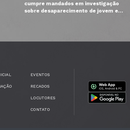
cumpre mandados em investigação
sobre desaparecimento de jovem em
Ourinhos
NICIAL
EVENTOS
MAÇÃO
RECADOS
LOCUTORES
CONTATO