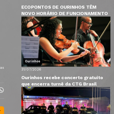
e
ECOPONTOS DE OURINHOS TÊM
NOVO HORÁRIO DE FUNCIONAMENTO
Ourinhos
 as
31/07/2026
Ourinhos recebe concerto gratuito
que encerra turnê da CTG Brasil