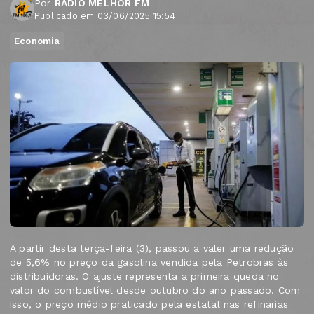
Por
RÁDIO MELHOR FM
Publicado em 03/06/2025 15:54
Economia
A partir desta terça-feira (3), passou a valer uma redução
de 5,6% no preço da gasolina vendida pela Petrobras às
distribuidoras. O ajuste representa a primeira queda no
valor do combustível desde outubro do ano passado. Com
isso, o preço médio praticado pela estatal nas refinarias