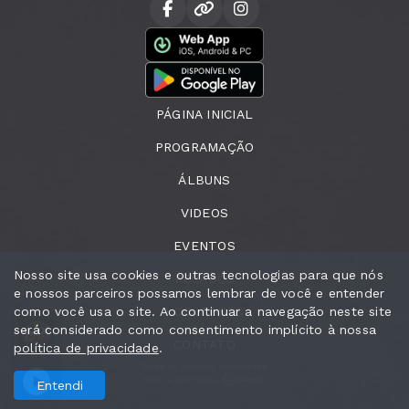
PÁGINA INICIAL
PROGRAMAÇÃO
ÁLBUNS
VIDEOS
EVENTOS
Nosso site usa cookies e outras tecnologias para que nós
RECADOS
e nossos parceiros possamos lembrar de você e entender
como você usa o site. Ao continuar a navegação neste site
LOCUTORES
será considerado como consentimento implícito à nossa
Mix Melhor
Mix Melhor
CONTATO
política de privacidade
.
Todos os direitos reservados.
Com a tecnologia
Entendi