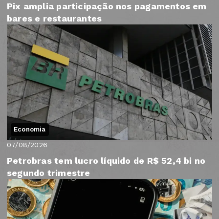
Pix amplia participação nos pagamentos em
bares e restaurantes
Economia
07/08/2026
Petrobras tem lucro líquido de R$ 52,4 bi no
segundo trimestre