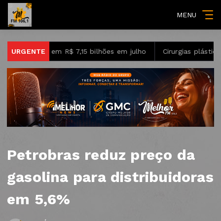
MENU
itos em R$ 7,15 bilhões em julho
URGENTE
Cirurgias plásticas de m
Petrobras reduz preço da
gasolina para distribuidoras
em 5,6%