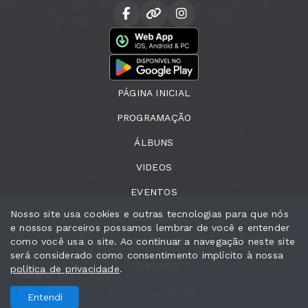
PÁGINA INICIAL
PROGRAMAÇÃO
ÁLBUNS
VIDEOS
EVENTOS
Nosso site usa cookies e outras tecnologias para que nós
RECADOS
e nossos parceiros possamos lembrar de você e entender
como você usa o site. Ao continuar a navegação neste site
LOCUTORES
será considerado como consentimento implícito à nossa
CONTATO
política de privacidade
.
OFFLINE
Todos os direitos reservados.
Com a tecnologia
Entendi