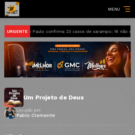
MENU
stado de São Paulo confirma 23 casos de sarampo; 16 não se v
URGENTE
Um Projeto de Deus
Locução por:
Pablo Clemente