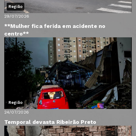
Região
29/07/2026
**Mulher fica ferida em acidente no
centro**
Região
24/07/2026
Temporal devasta Ribeirão Preto