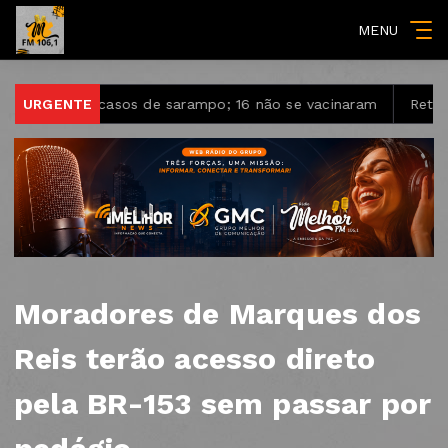
MENU
3 casos de sarampo; 16 não se vacinaram
URGENTE
Retiradas da pou
Moradores de Marques dos
Reis terão acesso direto
pela BR-153 sem passar por