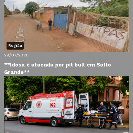
Região
29/07/2026
**Idosa é atacada por pit bull em Salto
Grande**