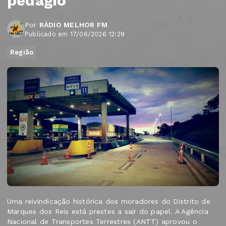
pedágio
Por
RÁDIO MELHOR FM
Publicado em 17/06/2026 12:29
Região
Uma reivindicação histórica dos moradores do Distrito de
Marques dos Reis está prestes a sair do papel. A Agência
Nacional de Transportes Terrestres (ANTT) aprovou o