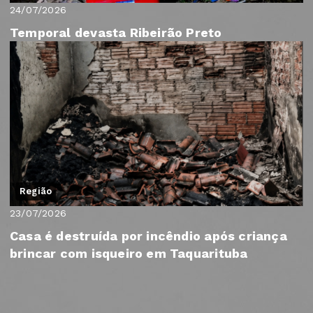
24/07/2026
Temporal devasta Ribeirão Preto
Região
23/07/2026
Casa é destruída por incêndio após criança
brincar com isqueiro em Taquarituba