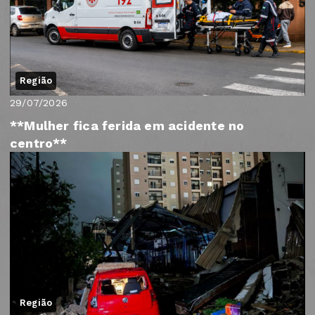
Região
29/07/2026
**Mulher fica ferida em acidente no
centro**
Região