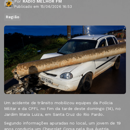
Por
RÁDIO MELHOR FM
Publicado em 15/06/2026 16:53
Região
Um acidente de trânsito mobilizou equipes da Polícia
Militar e da CPFL no fim da tarde deste domingo (14), no
Jardim Maria Luiza, em Santa Cruz do Rio Pardo.
Segundo informações apuradas no local, um jovem de 19
anos conduzia um Chevrolet Corsa pela Rua Áustria,