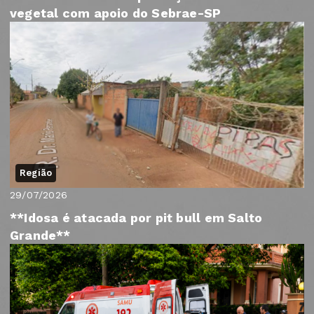
vegetal com apoio do Sebrae-SP
Região
29/07/2026
**Idosa é atacada por pit bull em Salto
Grande**