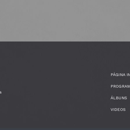
PÁGINA I
PROGRA
a
ÁLBUNS
VIDEOS
m Cristiano Peres