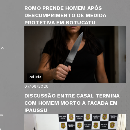
ROMO PRENDE HOMEM APÓS
DESCUMPRIMENTO DE MEDIDA
PROTETIVA EM BOTUCATU
 o
Policia
07/08/2026
DISCUSSÃO ENTRE CASAL TERMINA
COM HOMEM MORTO A FACADA EM
IPAUSSU
ou
e