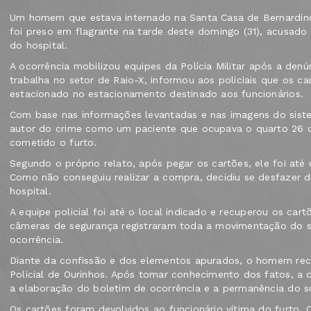
Um homem que estava internado na Santa Casa de Bernardino
foi preso em flagrante na tarde deste domingo (31), acusado 
do hospital.
A ocorrência mobilizou equipes da Polícia Militar após a den
trabalha no setor de Raio-X, informou aos policiais que os car
estacionado no estacionamento destinado aos funcionários.
Com base nas informações levantadas e nas imagens do siste
autor do crime como um paciente que ocupava o quarto 26 da
cometido o furto.
Segundo o próprio relato, após pegar os cartões, ele foi até
Como não conseguiu realizar a compra, decidiu se desfazer 
hospital.
A equipe policial foi até o local indicado e recuperou os ca
câmeras de segurança registraram toda a movimentação do su
ocorrência.
Diante da confissão e dos elementos apurados, o homem rece
Policial de Ourinhos. Após tomar conhecimento dos fatos, a
a elaboração do boletim de ocorrência e a permanência do su
Os cartões foram devolvidos ao funcionário vítima do furto.