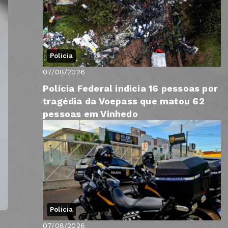
Policia
07/08/2026
Polícia Federal indicia 16 pessoas por
tragédia da Voepass que matou 62
pessoas em Vinhedo
Policia
07/08/2026