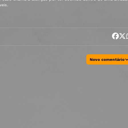
veis.
Novo comentário