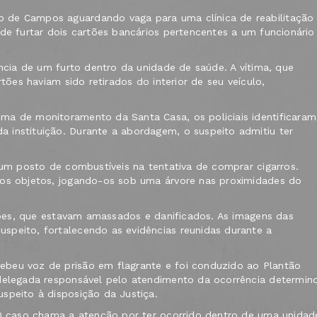
 de Campos aguardando vaga para uma clínica de reabilitação
de furtar dois cartões bancários pertencentes a um funcionário
úncia de um furto dentro da unidade de saúde. A vítima, que
tões haviam sido retirados do interior de seu veículo,
ma de monitoramento da Santa Casa, os policiais identificaram
 instituição. Durante a abordagem, o suspeito admitiu ter
 um posto de combustíveis na tentativa de comprar cigarros.
dos objetos, jogando-os sob uma árvore nas proximidades do
rtões, que estavam amassados e danificados. As imagens das
speito, fortalecendo as evidências reunidas durante a
beu voz de prisão em flagrante e foi conduzido ao Plantão
 delegada responsável pelo atendimento da ocorrência determin
speito à disposição da Justiça.
 O caso chama a atenção por ter ocorrido dentro de uma unidad