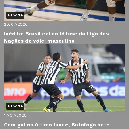
Esporte
20/07/2026
Inédito: Brasil cai na 1ª fase da Liga das
Nações de vôlei masculino
Esporte
17/07/2026
Com gol no último lance, Botafogo bate