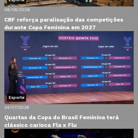
06/08/2026
CBF reforça paralisação das competições
durante Copa Feminina em 2027
Esporte
24/07/2026
Quartas da Copa do Brasil Feminina terá
clássico carioca Fla x Flu