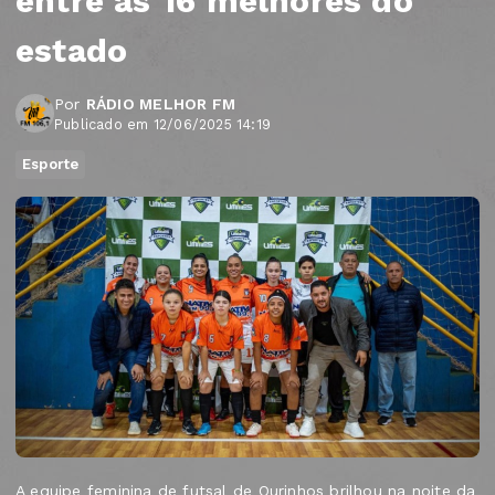
entre as 16 melhores do
estado
Por
RÁDIO MELHOR FM
Publicado em 12/06/2025 14:19
Esporte
A equipe feminina de futsal de Ourinhos brilhou na noite da