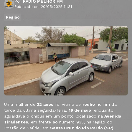
Por
RÁDIO MELHOR FM
Publicado em 20/05/2025 11:31
Região
Uma mulher de
32 anos
foi vítima de
roubo
no fim da
tarde da última segunda-feira,
19 de maio
, enquanto
aguardava o ônibus em um ponto localizado na
Avenida
Tiradentes
, em frente ao número 935, na região do
Postão de Saúde, em
Santa Cruz do Rio Pardo (SP)
.