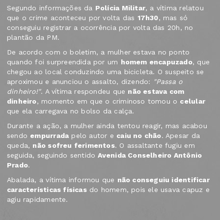
Segundo informações da
Polícia Militar
, a vítima relatou
que o crime aconteceu por volta das
17h30
, mas só
conseguiu registrar a ocorrência por volta das 20h, no
plantão da PM.
De acordo com o boletim, a mulher estava no ponto
quando foi surpreendida por um
homem encapuzado
, que
chegou ao local conduzindo uma bicicleta. O suspeito se
aproximou e anunciou o assalto, dizendo:
"Passa o
dinheiro!"
. A vítima respondeu que
não estava com
dinheiro
, momento em que o criminoso tomou o
celular
que ela carregava no bolso da calça.
Durante a ação, a mulher ainda tentou reagir, mas acabou
sendo
empurrada
pelo autor e
caiu no chão
. Apesar da
queda,
não sofreu ferimentos
. O assaltante fugiu em
seguida, seguindo sentido
Avenida Conselheiro Antônio
Prado
.
Abalada, a vítima informou que
não conseguiu identificar
características físicas
do homem, pois ele usava capuz e
agiu rapidamente.