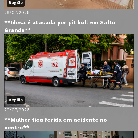
Região
29/07/2026
**Idosa é atacada por pit bull em Salto
Grande**
Região
29/07/2026
**Mulher fica ferida em acidente no
centro**