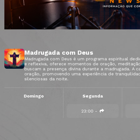
Madrugada com Deus
Madrugada com Deus é um programa espiritual dedic
e reflexiva, oferece momentos de oração, meditaçã
buscam a presença divina durante a madrugada. A ca
oração, promovendo uma experiência de tranquilidad
silenciosas da noite.
Domingo
Segunda
23:00
-