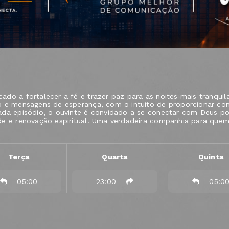
ado a fortalecer a fé e trazer paz para as noites mais tranqu
o e mensagens de esperança, com o intuito de proporcionar con
da episódio, o ouvinte é convidado a se conectar com Deus por
e e renovação espiritual. Uma verdadeira companhia para quem
Terça
Quarta
Quinta
-
05:00
23:00
-
-
05:0