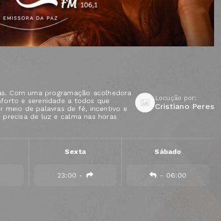
ilas. Com uma programação acolhedora
Locução por:
forto e serenidade a todos que
Cristiano Peres
 meio de palavras de fé, incentivo e
 precisa de luz e calma nas horas
Sexta
Sábado
0
23:00
-
-
06:00